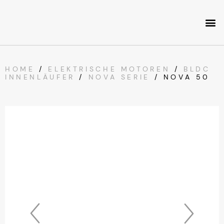
HOME
/
ELEKTRISCHE MOTOREN
/
BLDC
INNENLÄUFER
/
NOVA SERIE
/ NOVA 50